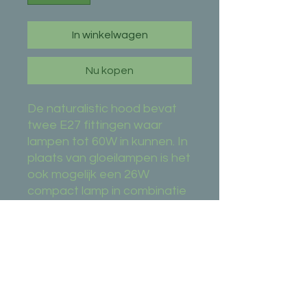
In winkelwagen
Nu kopen
De naturalistic hood bevat
twee E27 fittingen waar
lampen tot 60W in kunnen. In
plaats van gloeilampen is het
ook mogelijk een 26W
compact lamp in combinatie
met een 13W compact lamp
te plaatsten. Twee 26W
compact lampen is vanwege
het formaat niet mogelijk.
De hood heeft 1 netsnoer.
De lampen zijn onafhankelijk
van elkaar aan of uit te