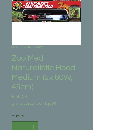
Productcode: zm02
Zoo Med
Naturalistic Hood
Medium (2x 60W,
45cm)
Prijs
€ 50,50
gratis verzenden bij€50
Aantal
*