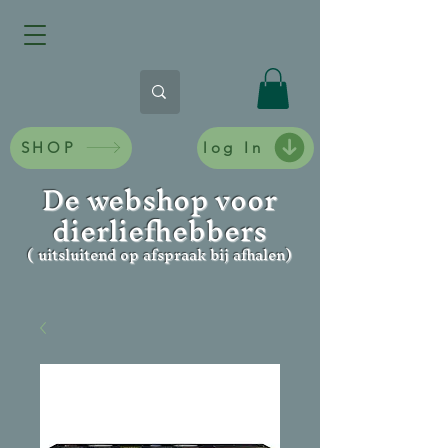
SHOP
log In
De webshop voor
dierliefhebbers
( uitsluitend op afspraak bij afhalen)