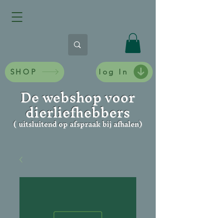
SHOP
log In
De webshop voor
dierliefhebbers
( uitsluitend op afspraak bij afhalen)