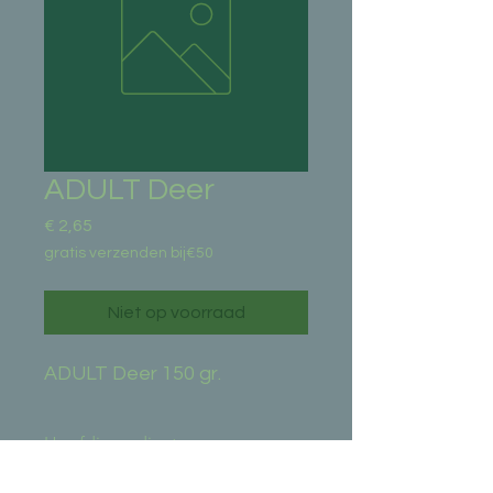
ADULT Deer
Prijs
€ 2,65
gratis verzenden bij€50
Niet op voorraad
ADULT Deer 150 gr.
Hoofdingredient