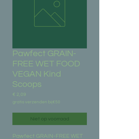
Pawfect GRAIN-
FREE WET FOOD
VEGAN Kind
Scoops
Prijs
€ 2,09
gratis verzenden bij€50
Niet op voorraad
Pawfect GRAIN-FREE WET 