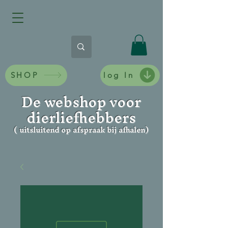
SHOP
log In
De webshop voor
dierliefhebbers
( uitsluitend op afspraak bij afhalen)