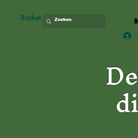
Bizzket
H
De
d