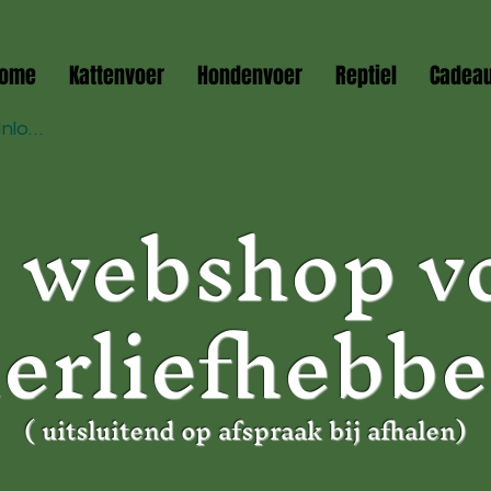
ome
Kattenvoer
Hondenvoer
Reptiel
Cadea
Inloggen
 webshop v
ierliefhebbe
( uitsluitend op afspraak bij afhalen)