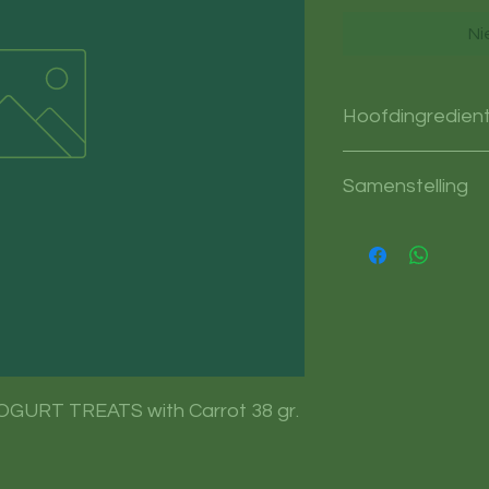
Ni
Hoofdingredien
Yoghurt
Samenstelling
Yoghurt: Wortel: Lij
GURT TREATS with Carrot 38 gr.