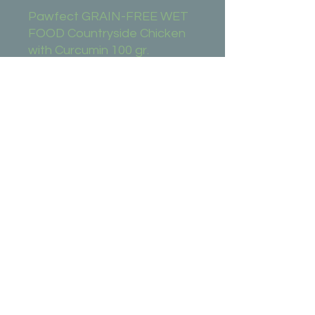
Pawfect GRAIN-FREE WET 
FOOD Countryside Chicken 
with Curcumin 100 gr.
Hoofdingredient
Kip
Samenstelling
Kip zonder been: Kippenlever:
Kikkererwten: Zoete Aardappel:
Wortel: Broccoli: Spinazie: Olijfolie:
Rode Bieten: Appel: Olijfolie:
Basilicum: Curcumine: Lijnzaad.
Bizzket
bizzket@outlook.com