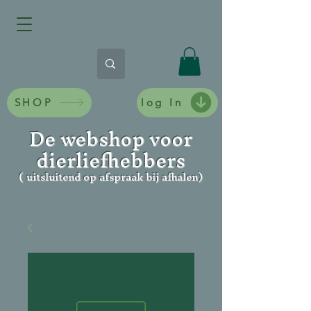
SHOP
log In
De webshop voor
dierliefhebbers
( uitsluitend op afspraak bij afhalen)