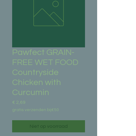
Pawfect GRAIN-
FREE WET FOOD
Countryside
Chicken with
Curcumin
Prijs
€ 2,69
gratis verzenden bij€50
Niet op voorraad