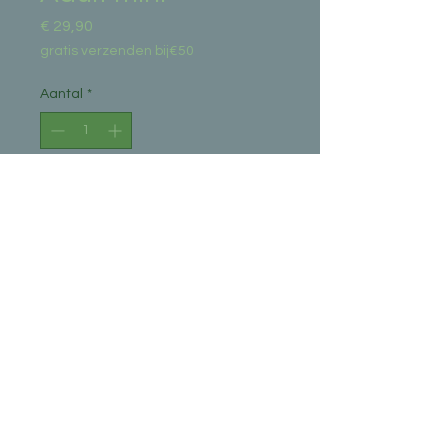
Prijs
€ 29,90
gratis verzenden bij€50
Aantal
*
In winkelwagen
Nu kopen
N&D White Dogs Adult Mini 2 
kg.