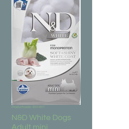
Productcode: 801401
N&D White Dogs
Adult mini