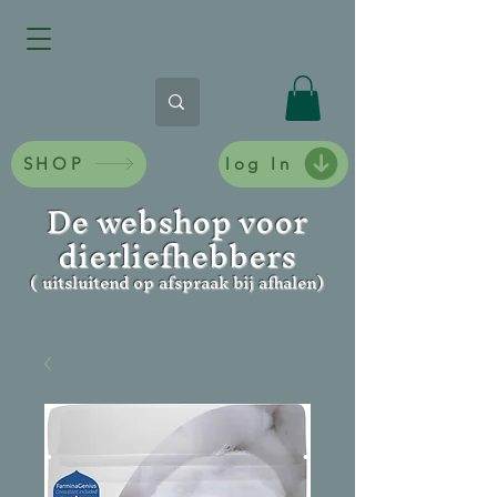
SHOP
log In
De webshop voor
dierliefhebbers
( uitsluitend op afspraak bij afhalen)