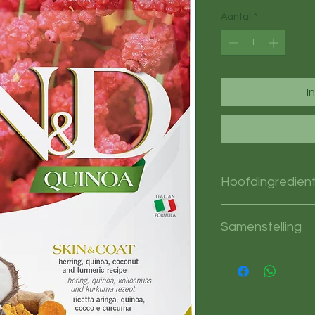
Aantal
*
I
Hoofdingredien
Haring
Samenstelling
haring (20%): gede
(20%): erwtenzetmeel:
quinoazaadschroot (
kokosnoot (2.5%): kur
oligosachariden: gis