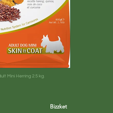
sacchariden): calci
psylliumschillen en 
natriumchloride: ge
extract: glucosamin
Eiwitbronnen: harin
haringprote�ne. Ko
erwtenzetmeel: qui
t Mini Herring 2.5 kg.
Bizzket