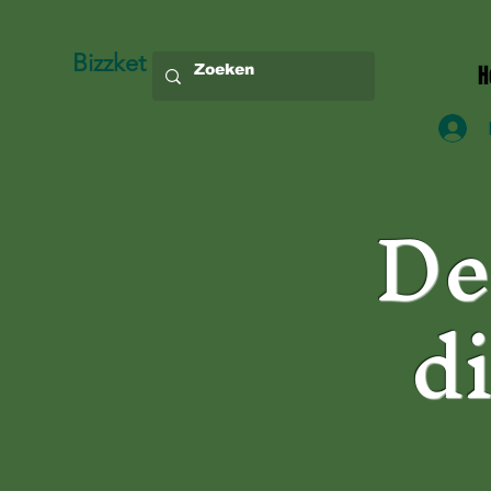
Bizzket
H
De
d