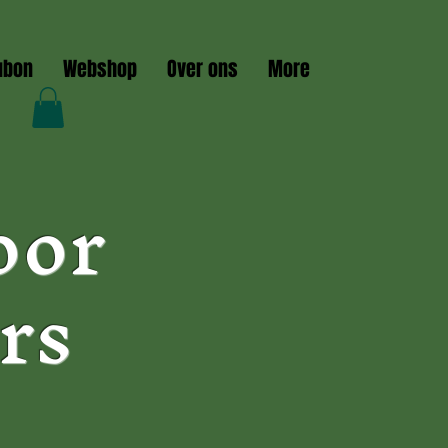
ubon
Webshop
Over ons
More
oor
rs