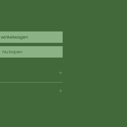
n winkelwagen
Nu kopen
t
hydrateerde haringprote�ne
 visolie (van haring):
8%): lijnzaad: gedroogde
kuma (2.5%): inuline: fructo-
textract (bron van manno-oligo-