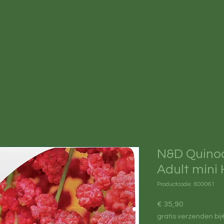
N&D Quinoa
Adult mini 
Productcode: 800061
Prijs
€ 35,90
gratis verzenden bij