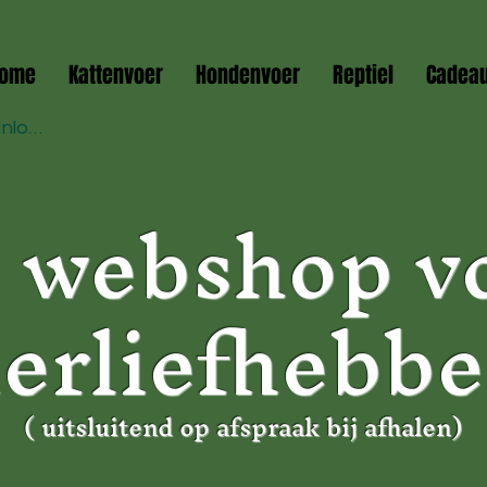
ome
Kattenvoer
Hondenvoer
Reptiel
Cadea
Inloggen
 webshop v
ierliefhebbe
( uitsluitend op afspraak bij afhalen)