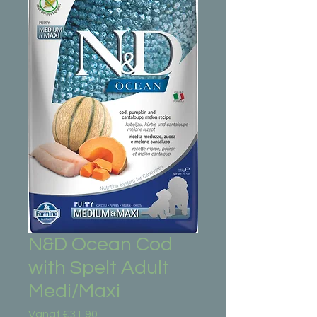
N&D Ocean Cod
with Spelt Adult
Medi/Maxi
Verkoopprijs
Vanaf
€31,90