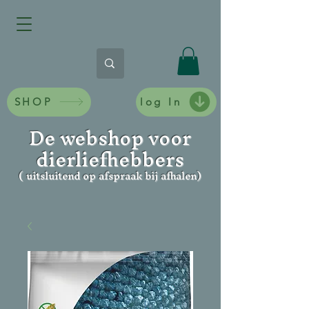
SHOP
log In
De webshop voor
dierliefhebbers
( uitsluitend op afspraak bij afhalen)