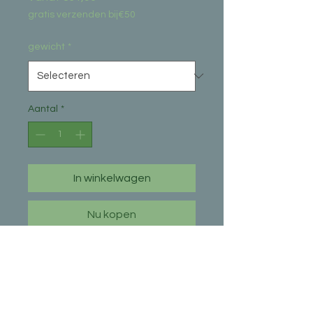
gratis verzenden bij€50
gewicht
*
Aantal
*
In winkelwagen
Nu kopen
N&D Ocean Cod with Spelt
Adult Medi/Maxi 2.5 kg en 12
kg