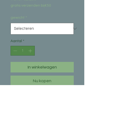
gratis verzenden bij€50
gewicht
*
Aantal
*
In winkelwagen
Nu kopen
N&D Ancestral Grain Chicken
Adult Medi/Maxi 2.5 kg en 12
kg