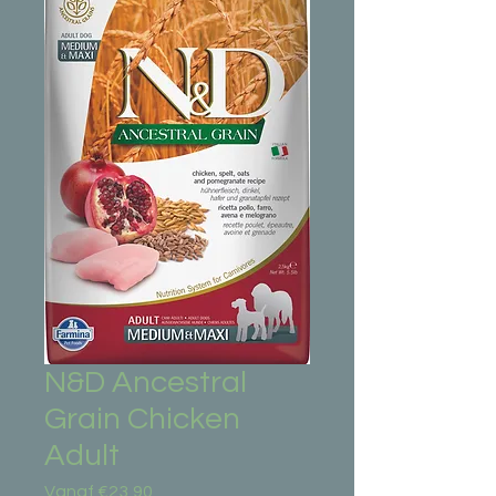
N&D Ancestral
Grain Chicken
Adult
Verkoopprijs
Vanaf
€23,90