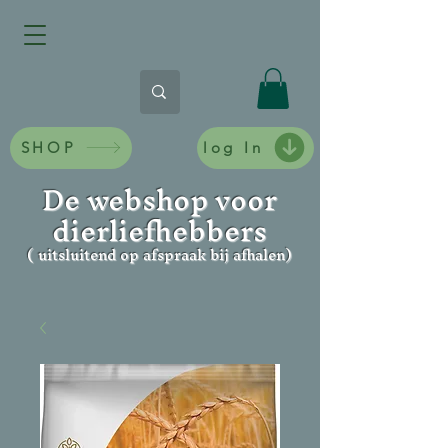
SHOP
log In
De webshop voor
dierliefhebbers
( uitsluitend op afspraak bij afhalen)