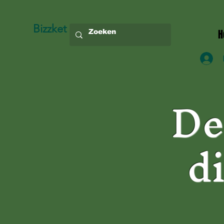
Bizzket
H
De
d