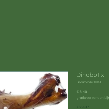
Dinobot xl
Productcode: 0044
Prijs
€ 6,49
gratis verzenden bij
Aantal
*