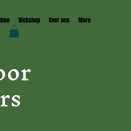
ubon
Webshop
Over ons
More
oor
rs