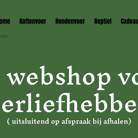
ome
Kattenvoer
Hondenvoer
Reptiel
Cadea
Inloggen
 webshop v
ierliefhebbe
( uitsluitend op afspraak bij afhalen)