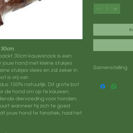
I
t 30cm
packt 30cm kauwsnack is een
or jouw hond met kleine stukjes
Samenstelling
eine stukjes vlees en zal zeker in
t is vrij van
Samenstelling:
Natuu
us 100% natuurlijk. Dit grote bot
oor de hond om op te kauwen.
Analytische bestan
llende diervoeding voor honden.
5,6%, ruw vet 35,9%,
e buurt wanneer hij zich te goed
t jouw hond te fanatiek, haal het