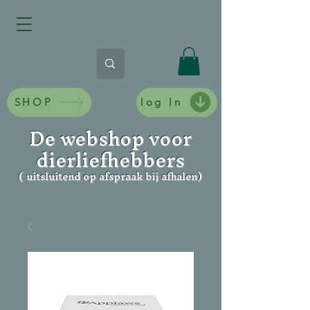
SHOP
log In
De webshop voor
dierliefhebbers
( uitsluitend op afspraak bij afhalen)