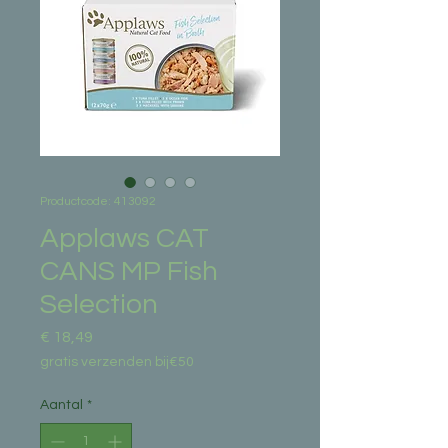
Productcode: 413092
Applaws CAT
CANS MP Fish
Selection
Prijs
€ 18,49
gratis verzenden bij€50
Aantal
*