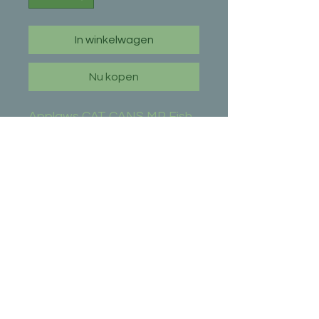
In winkelwagen
Nu kopen
Applaws CAT CANS MP Fish 
Selection 12 x 70 gr.
Hoofdingredient
Tonijn
Samenstelling
3x Tuna Fillet: 3x Makreel met
Sardientjes: 3x Zeevis: 3x Tuna Fillet
met Garnalen.