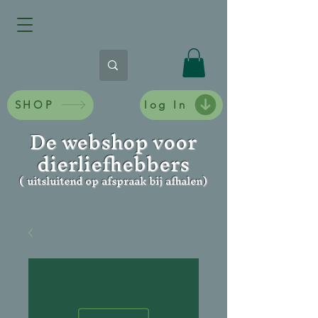
SHOP
log In
De webshop voor
dierliefhebbers
( uitsluitend op afspraak bij afhalen)