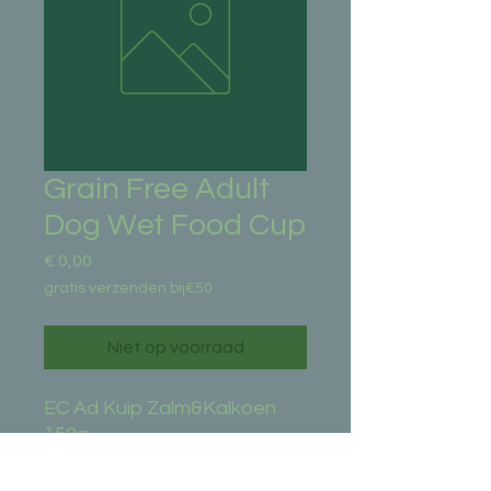
Grain Free Adult
Dog Wet Food Cup
Prijs
€ 0,00
gratis verzenden bij€50
Niet op voorraad
EC Ad Kuip Zalm&Kalkoen 
150g