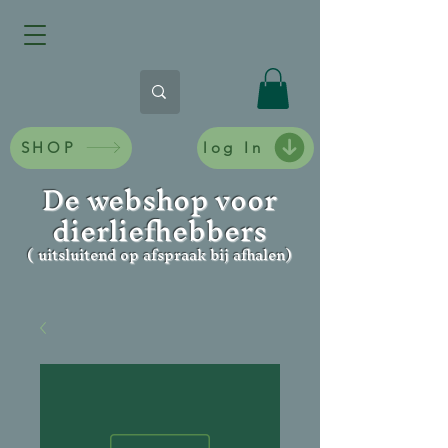
SHOP
log In
De webshop voor
dierliefhebbers
( uitsluitend op afspraak bij afhalen)