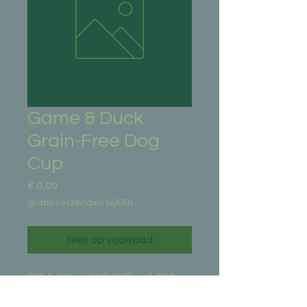
Game & Duck
Grain-Free Dog
Cup
Prijs
€ 0,00
gratis verzenden bij€50
Niet op voorraad
EC Ad Kuip Wild&Eend 300g